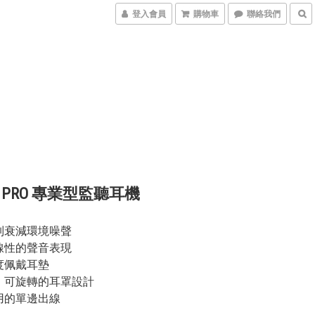
登入會員
購物車
聯絡我們
80 PRO 專業型監聽耳機
制衰減環境噪聲
線性的聲音表現
度佩戴耳墊
、可旋轉的耳罩設計
用的單邊出線