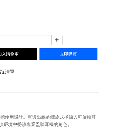
0
0
加入購物車
立即購買
追蹤清單
專業監聽使用設計。單邊出線的螺旋式捲線與可旋轉耳
表演環境中扮演專業監聽耳機的角色。