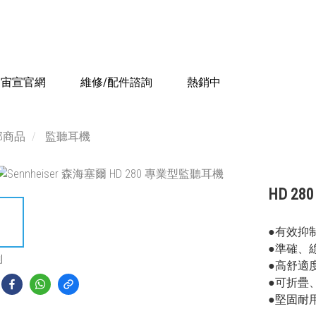
宙宣官網
維修/配件諮詢
熱銷中
部商品
監聽耳機
HD 2
●有效抑
●準確、
到
●高舒適
●可折疊
●堅固耐