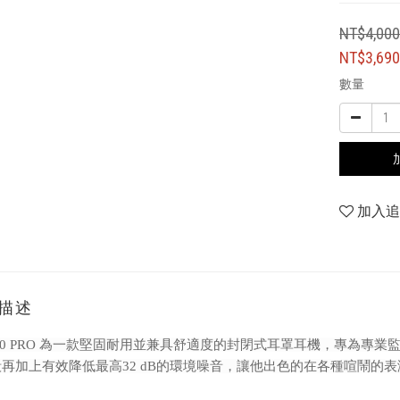
NT$4,00
NT$3,69
數量
加入
描述
280 PRO 為一款堅固耐用並兼具舒適度的封閉式耳罩耳機，專為
再加上有效降低最高32 dB的環境噪音，讓他出色的在各種喧鬧的