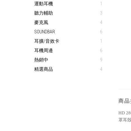
運動耳機
1
聽力輔助
3
麥克風
4
SOUNDBAR
6
耳擴/音效卡
1
耳機周邊
6
熱銷中
9
精選商品
4
商品
HD 
罩耳殼