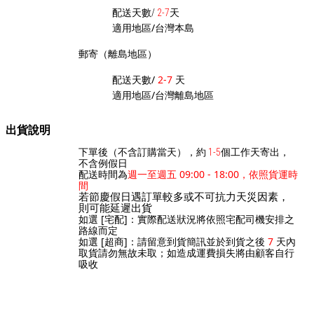
天
配送天數/
2-7
適用地區/台灣本島
郵寄（離島地區）
配送天數/
2-7
天
適用地區/台灣離島地區
出貨說明
個工作天寄出，
下單後（不含訂購當天），約
1-5
不含例假日
配送時間為
週一至週五 09:00 - 18:00，依照貨運時
間
若節慶假日遇訂單較多或不可抗力天災因素，
則可能延遲出貨
如選 [宅配]：實際配送狀況將依照宅配司機安排之
路線而定
如選 [超商]：請留意到貨簡訊並於到貨之後
7
天內
取貨請勿無故未取；如造成運費損失將由顧客自行
吸收