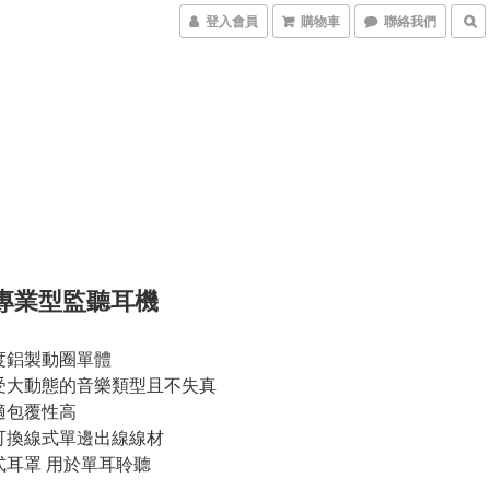
登入會員
購物車
聯絡我們
5 專業型監聽耳機
度鋁製動圈單體
受大動態的音樂類型且不失真
適包覆性高
可換線式單邊出線線材
式耳罩 用於單耳聆聽