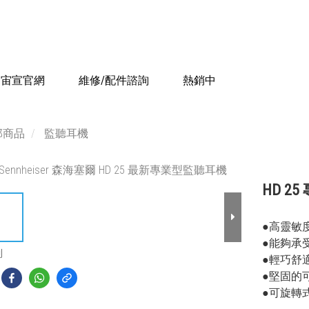
宙宣官網
維修/配件諮詢
熱銷中
部商品
監聽耳機
HD 2
●高靈敏
●能夠承
到
●輕巧舒
●堅固的
●可旋轉