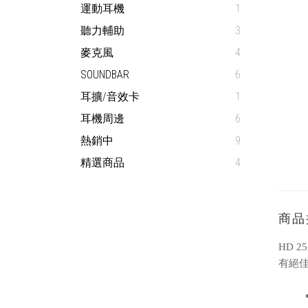
運動耳機
1
聽力輔助
3
麥克風
4
SOUNDBAR
6
耳擴/音效卡
1
耳機周邊
6
熱銷中
9
精選商品
4
商品
HD 
有絕