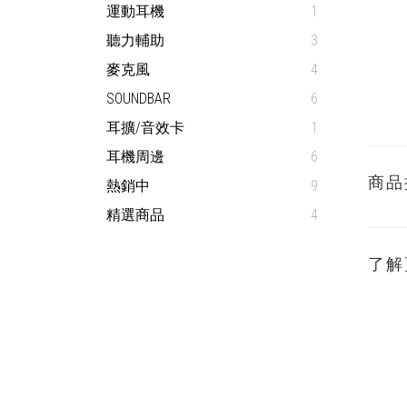
運動耳機
1
聽力輔助
3
麥克風
4
SOUNDBAR
6
耳擴/音效卡
1
耳機周邊
6
商品
熱銷中
9
精選商品
4
了解