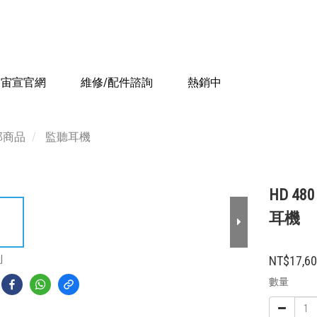
宙宣官網
維修/配件諮詢
熱銷中
部商品
監聽耳機
HD 4
耳機
到
NT$17,6
數量